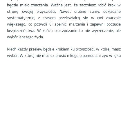
będzie miało znaczenia. Ważne jest, że zaczniesz robić krok w
stronę swojej przyszłości. Nawet drobne sumy, odkładane
systematycznie, z czasem przekształcą się w coś znacznie
większego, co pozwoli Ci spełnić marzenia i zapewni poczucie
bezpieczeństwa. W końcu oszczędzanie to nie wyrzeczenie, ale
wybór lepszego życia.
Niech każdy przelew będzie krokiem ku przyszłości, w której masz
wybór. W której nie musisz prosić nikogo o pomoc ani żyć w lęku
przed nieprzewidzianymi wydatkami. W której to Ty kontrolujesz
pieniądze, a nie one Ciebie. Warto przeanalizować swoje codzienne
wydatki i zastanowić się, z czego można by zrezygnować, zamiast
ślepo podążać za każdą okazją do wydawania. Takie drobne kroki
mogą wydawać się mało istotne, ale z czasem zbudują solidne
fundamenty Twojej finansowej stabilności i niezależności.
Nie odkładaj decyzji o oszczędzaniu na jutro. Jutro może przynieść
wyzwania, których dziś się nie spodziewasz. Zadbaj o siebie i
swoją przyszłość już teraz, bo zasługujesz na życie pełne wolności,
stabilności i spełnienia. Zasługujesz na to, by budzić się każdego