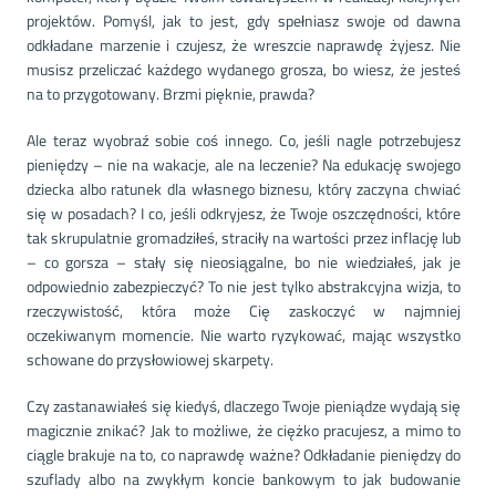
projektów. Pomyśl, jak to jest, gdy spełniasz swoje od dawna
odkładane marzenie i czujesz, że wreszcie naprawdę żyjesz. Nie
musisz przeliczać każdego wydanego grosza, bo wiesz, że jesteś
na to przygotowany. Brzmi pięknie, prawda?
Ale teraz wyobraź sobie coś innego. Co, jeśli nagle potrzebujesz
pieniędzy – nie na wakacje, ale na leczenie? Na edukację swojego
dziecka albo ratunek dla własnego biznesu, który zaczyna chwiać
się w posadach? I co, jeśli odkryjesz, że Twoje oszczędności, które
tak skrupulatnie gromadziłeś, straciły na wartości przez inflację lub
– co gorsza – stały się nieosiągalne, bo nie wiedziałeś, jak je
odpowiednio zabezpieczyć? To nie jest tylko abstrakcyjna wizja, to
rzeczywistość, która może Cię zaskoczyć w najmniej
oczekiwanym momencie. Nie warto ryzykować, mając wszystko
schowane do przysłowiowej skarpety.
Czy zastanawiałeś się kiedyś, dlaczego Twoje pieniądze wydają się
magicznie znikać? Jak to możliwe, że ciężko pracujesz, a mimo to
ciągle brakuje na to, co naprawdę ważne? Odkładanie pieniędzy do
szuflady albo na zwykłym koncie bankowym to jak budowanie