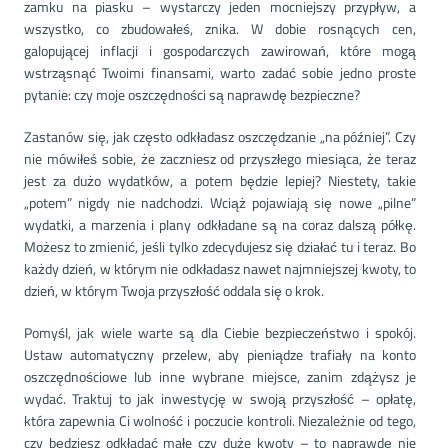
zamku na piasku – wystarczy jeden mocniejszy przypływ, a
wszystko, co zbudowałeś, znika. W dobie rosnących cen,
galopującej inflacji i gospodarczych zawirowań, które mogą
wstrząsnąć Twoimi finansami, warto zadać sobie jedno proste
pytanie: czy moje oszczędności są naprawdę bezpieczne?
Zastanów się, jak często odkładasz oszczędzanie „na później”. Czy
nie mówiłeś sobie, że zaczniesz od przyszłego miesiąca, że teraz
jest za dużo wydatków, a potem będzie lepiej? Niestety, takie
„potem” nigdy nie nadchodzi. Wciąż pojawiają się nowe „pilne”
wydatki, a marzenia i plany odkładane są na coraz dalszą półkę.
Możesz to zmienić, jeśli tylko zdecydujesz się działać tu i teraz. Bo
każdy dzień, w którym nie odkładasz nawet najmniejszej kwoty, to
dzień, w którym Twoja przyszłość oddala się o krok.
Pomyśl, jak wiele warte są dla Ciebie bezpieczeństwo i spokój.
Ustaw automatyczny przelew, aby pieniądze trafiały na konto
oszczędnościowe lub inne wybrane miejsce, zanim zdążysz je
wydać. Traktuj to jak inwestycję w swoją przyszłość – opłatę,
która zapewnia Ci wolność i poczucie kontroli. Niezależnie od tego,
czy będziesz odkładać małe czy duże kwoty – to naprawdę nie