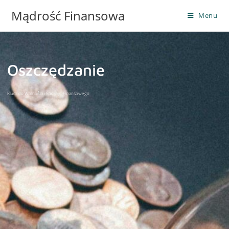
Mądrość Finansowa
Menu
Oszczędzanie
Klucz do Wolności i Spokoju Finansowego