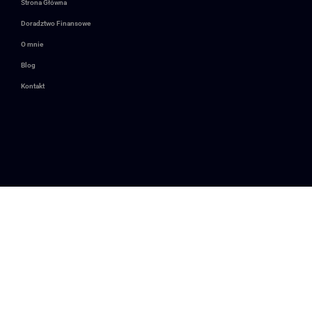
Strona Główna
Doradztwo Finansowe
O mnie
Blog
Kontakt