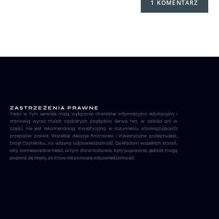
ZASTRZEŻENIA PRAWNE
Treści w tym serwisie mają wyłącznie charakter informacyjno-edukacyjny i
stanowią wyraz moich osobistych poglądów. Serwis ten, w całości ani w
części, nie jest rekomendacją inwestycyjną w rozumieniu obowiązujących
przepisów prawa. Wszelkie decyzje finansowe i inwestycyjne podejmujesz,
Drogi Czytelniku, na własną odpowiedzialność. Dokładam wszelkich starań,
aby zamieszczane treści, w tym dane liczbowe, były poprawne, jednak mogą
pojawić się błędy, za które nie ponoszę odpowiedzialności.