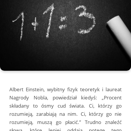
Albert Einstein, wybitny fizyk teoretyk i laureat
Nagrody Nobla, powiedział kiedyś: „Procent
składany to ósmy cud świata. Ci, którzy go
rozumieją, zarabiają na nim. Ci, którzy go nie
rozumieją, muszą go płacić.” Trudno znaleźć
słowa, które lepiej oddają potęgę tego